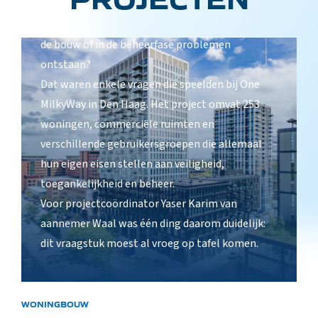
binnen? Hoe houd je gebruikersstromen
gescheiden? En hoe voorkom je dat daar tijdens
de bouw of in de beheerfase problemen
ontstaan?
Dat waren enkele vragen die speelden bij One
MilkyWay in Den Haag. Het project omvat 253
woningen, commerciële ruimten en
verschillende gebruikersgroepen die allemaal
hun eigen eisen stellen aan veiligheid,
toegankelijkheid en beheer.
Voor projectcoördinator Yaser Karim van
aannemer Waal was één ding daarom duidelijk:
dit vraagstuk moest al vroeg op tafel komen.
WONINGBOUW