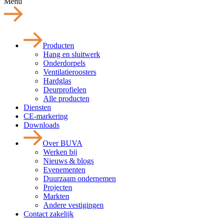
Menu
Producten
Hang en sluitwerk
Onderdorpels
Ventilatieroosters
Hardglas
Deurprofielen
Alle producten
Diensten
CE-markering
Downloads
Over BUVA
Werken bij
Nieuws & blogs
Evenementen
Duurzaam ondernemen
Projecten
Markten
Andere vestigingen
Contact zakelijk