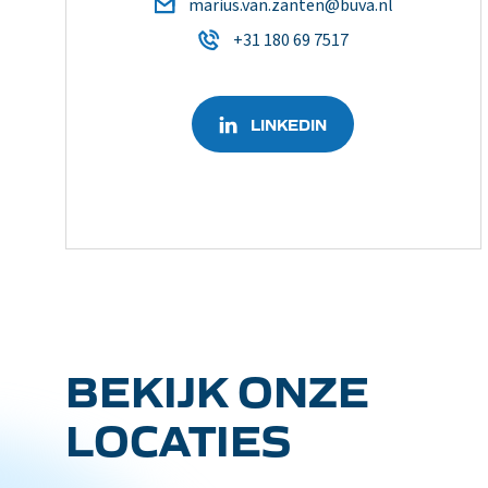
marius.van.zanten@buva.nl
+31 180 69 7517
LINKEDIN
BEKIJK ONZE
LOCATIES