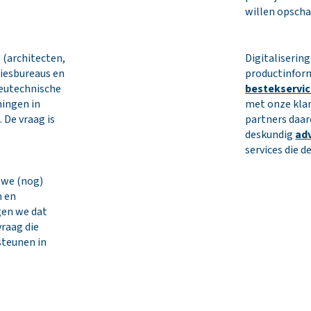
willen opscha
 (architecten,
Digitaliserin
iesbureaus en
productinform
eutechnische
bestekservi
ningen in
met onze klan
 De vraag is
partners daar
deskundig
ad
services die 
 we (nog)
 en
gen we dat
raag die
steunen in