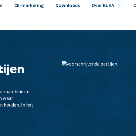
n
CE-markering
Downloads
Over BUVA
C
tijen
duurzaamheid en
en waar
n houden. In het