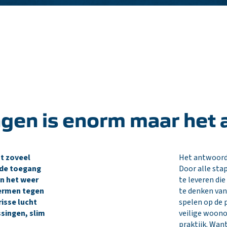
gen is enorm maar het a
nt zoveel
Het antwoord o
r de toegang
Door alle sta
n het weer
te leveren di
hermen tegen
te denken van
isse lucht
spelen op de 
ssingen, slim
veilige woon
praktijk. Wan